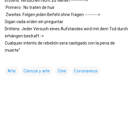
Erstens: versuchen nicht zu fliehen ---------->
Primero : No traten de huir.
Zweites: Folgen jeden Befehl ohne fragen --------->
Sigan cada orden sin preguntar.
Drittens: Jeder Versuch eines Aufstandes wird mit dem Tod durch
erhängen bestraft ->
Cualquier intento de rebelión sera castigado con la pena de
muerte"
Arte
Ciencia y arte
Cine
Coronavirus
C
o
m
e
n
t