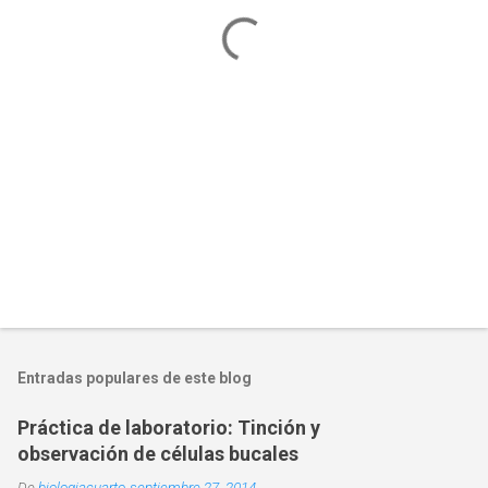
a
r
i
o
s
Entradas populares de este blog
Práctica de laboratorio: Tinción y
observación de células bucales
De
biologiacuarto
septiembre 27, 2014