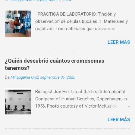
PRÁCTICA DE LABORATORIO: Tinción y
observación de células bucales. 1. Materiales y
reactivos. Los materiales que utilizamos
fueron: - Microscopio - Cristalizador. - Mechero
LEER MÁS
de alcohol. - Vidrio de reloj. - Pinzas. - Agua. -
Portaobjetos. - Cubreobjetos. - Palillo. Los
reactivos que utilizamos fueron: - Células
¿Quién descubrió cuántos cromosomas
muertas. - Azul de metileno. 2. Experiencia.
tenemos?
Vamos a intentar ver en el microscopio células
De
Mª Eugenia Oroz
septiembre 05, 2025
de la mucosa bucal. A continuación os
explicaremos los pasos que seguimos para
Biologist Joe Hin Tjio at the first International
llevar a cabo esta practica: 1. Con el extremo
Congress of Human Genetics, Copenhagen, in
de un palillo vamos a rasparnos suavemente la
1956. Photo courtesy of Victor McKusick
parte interior de nuestro carrillo. 2. Después
¿Cuántos cromosomas tenemos? Tenemos
depositaremos estas células en un
LEER MÁS
46. Y lo sabemos gracias a Joe Hin Tjio. ¿Quién
portaobjetos ya mojado, y lo calentaremos un
fue Joe Hin Tjio? Joe Hin Tjio nació en 1919 en
poco hasta que el agua se evapore. 3.
la isla de Java. Estudió Agronomía y se