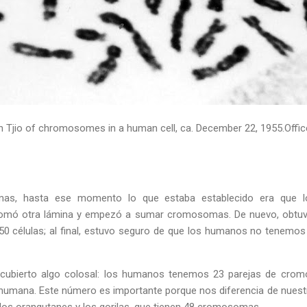
 Tjio of chromosomes in a human cell, ca. December 22, 1955.Offic
as, hasta ese momento lo que estaba establecido era que 
omó otra lámina y empezó a sumar cromosomas. De nuevo, obtuvo 
 células; al final, estuvo seguro de que los humanos no tenem
cubierto algo colosal: los humanos tenemos 23 parejas de crom
 humana. Este número es importante porque nos diferencia de nues
los orangutanes y los gorilas, que tienen 48 cromosomas.