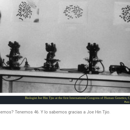
Biologist Joe Hin Tjio at the first International Congress of Human Genetics,
Photo
mos? Tenemos 46. Y lo sabemos gracias a Joe Hin Tjio.