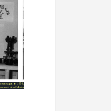
 Copenhagen, in 1956.
 courtesy of Victor McKusick