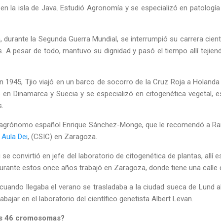
en la isla de Java. Estudió Agronomía y se especializó en patología v
durante la Segunda Guerra Mundial, se interrumpió su carrera cientí
s. A pesar de todo, mantuvo su dignidad y pasó el tiempo allí tejie
en 1945, Tjio viajó en un barco de socorro de la Cruz Roja a Holanda
en Dinamarca y Suecia y se especializó en citogenética vegetal, es
.
el agrónomo español Enrique Sánchez-Monge, que le recomendó a Ram
 Aula Dei
, (CSIC) en Zaragoza.
se convirtió en jefe del laboratorio de citogenética de plantas, allí
Durante estos once años trabajó en Zaragoza, donde tiene una calle 
 cuando llegaba el verano se trasladaba a la ciudad sueca de Lund al
abajar en el laboratorio del científico genetista Albert Levan.
os 46 cromosomas?