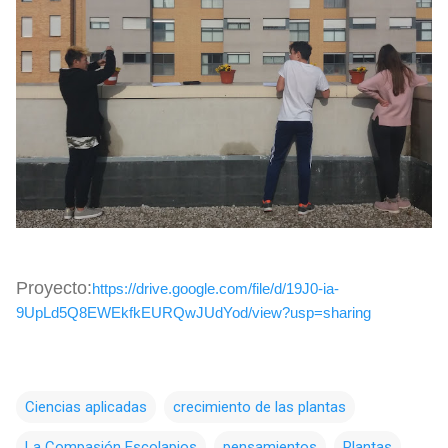
Proyecto:
https://drive.google.com/file/d/19J0-ia-
9UpLd5Q8EWEkfkEURQwJUdYod/view?usp=sharing
Ciencias aplicadas
crecimiento de las plantas
La Compasión Escolapios
pensamientos
Plantas