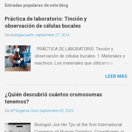
b
l
Entradas populares de este blog
i
c
Práctica de laboratorio: Tinción y
a
observación de células bucales
r
u
De
biologiacuarto
septiembre 27, 2014
n
c
o
PRÁCTICA DE LABORATORIO: Tinción y
m
observación de células bucales. 1. Materiales y
e
reactivos. Los materiales que utilizamos
n
t
fueron: - Microscopio - Cristalizador. - Mechero
a
LEER MÁS
de alcohol. - Vidrio de reloj. - Pinzas. - Agua. -
r
Portaobjetos. - Cubreobjetos. - Palillo. Los
i
o
reactivos que utilizamos fueron: - Células
¿Quién descubrió cuántos cromosomas
muertas. - Azul de metileno. 2. Experiencia.
tenemos?
Vamos a intentar ver en el microscopio células
De
Mª Eugenia Oroz
septiembre 05, 2025
de la mucosa bucal. A continuación os
explicaremos los pasos que seguimos para
Biologist Joe Hin Tjio at the first International
llevar a cabo esta practica: 1. Con el extremo
Congress of Human Genetics, Copenhagen, in