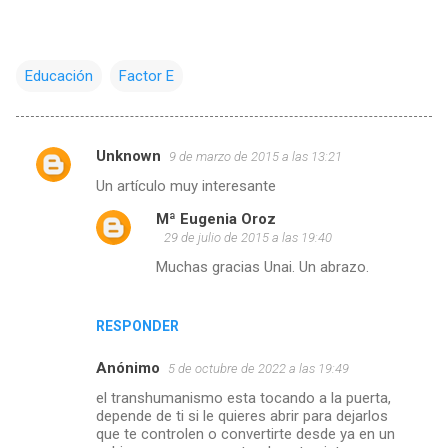
Educación
Factor E
Unknown
9 de marzo de 2015 a las 13:21
C
Un artículo muy interesante
o
Mª Eugenia Oroz
m
29 de julio de 2015 a las 19:40
e
Muchas gracias Unai. Un abrazo.
n
t
RESPONDER
a
r
Anónimo
5 de octubre de 2022 a las 19:49
i
el transhumanismo esta tocando a la puerta,
depende de ti si le quieres abrir para dejarlos
o
que te controlen o convertirte desde ya en un
s