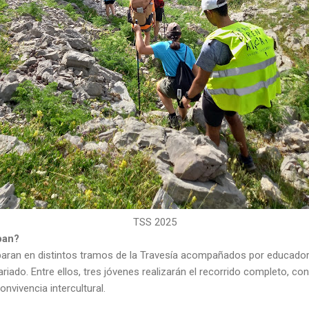
TSS 2025
pan?
paran en distintos tramos de la Travesía acompañados por educador
riado. Entre ellos, tres jóvenes realizarán el recorrido completo, co
onvivencia intercultural.