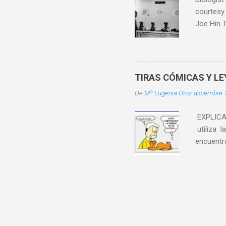
courtesy
Joe Hin T
se especi
Segunda G
tres años
compañero
TIRAS CÓMICAS Y L
Roja a Ho
De
Mª Eugenia Oroz
diciembre 
especiali
coincidi
EXPLICA
utiliza l
encuentra
inercia? 
la fuerz