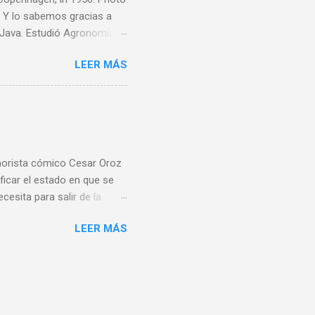
Y lo sabemos gracias a
e Java. Estudió Agronomía y
 invadió Java, durante la
LEER MÁS
elado y torturado durante
do ropa y consolando a sus
arco de socorro de la Cruz
namarca y Suecia y se
s en las plantas. En Suecia,
rista cómico Cesar Oroz
ficar el estado en que se
cesita para salir de la
estado. Sigue leyendo. ¡Que
LEER MÁS