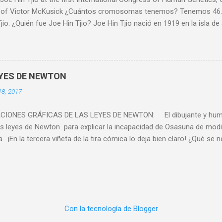
 of Victor McKusick ¿Cuántos cromosomas tenemos? Tenemos 46. 
jio. ¿Quién fue Joe Hin Tjio? Joe Hin Tjio nació en 1919 en la isla d
alizó en patología vegetal y en el cultivo de la patata. Cuando Japón
uerra Mundial, se interrumpió su carrera científica. Tjio fue encarc
. A pesar de todo, mantuvo su dignidad y pasó el tiempo allí tejien
s de prisión. Tras la liberación de Java en 1945, Tjio viajó en un b
EYES DE NEWTON
landa y reanudó su investigación. Gracias a una beca, estuvo en Di
18, 2017
zó en citogenética vegetal, es decir, en el estudio de los cromosoma
ó con el agrónomo español Enrique Sánchez-Monge, que le reco...
CIONES GRÁFICAS DE LAS LEYES DE NEWTON: El dibujante y humo
as leyes de Newton para explicar la incapacidad de Osasuna de modi
. ¡En la tercera viñeta de la tira cómica lo deja bien claro! ¿Qué se ne
¡Fuerza! Solamente por acción de una fuerza , podrá salir de este 
a te acompañe Osasuna ! Mira: La tira de Oroz
Con la tecnología de Blogger