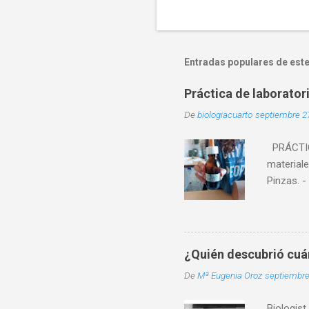
Entradas populares de este
Práctica de laborator
De
biologiacuarto
septiembre 2
PRÁCTICA
materiale
Pinzas. -
muertas. 
bucal. A 
el extrem
deposita
¿Quién descubrió cu
agua se 
De
Mª Eugenia Oroz
septiembre
un par d
totalmente
Biologist