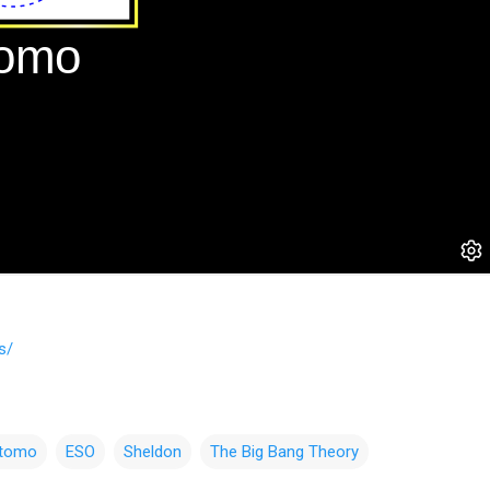
s/
átomo
ESO
Sheldon
The Big Bang Theory