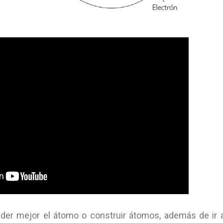
nder mejor el átomo o
construir átomos, además
de ir 