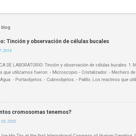
 blog
io: Tinción y observación de células bucales
7, 2014
 DE LABORATORIO: Tinción y observación de células bucales. 1. Mat
s que utilizamos fueron: - Microscopio - Cristalizador. - Mechero de al
 Agua. - Portaobjetos. - Cubreobjetos. - Palillo. Los reactivos que ut
- Azul de metileno. 2. Experiencia. Vamos a intentar ver en el micr
continuación os explicaremos los pasos que seguimos para llevar a 
o de un palillo vamos a rasparnos suavemente la parte interior de nu
remos estas células en un portaobjetos ya mojado, y lo calentaremo
ántos cromosomas tenemos?
evapore. 3. Colocaremos el portaobjetos en un soporte de tinción (c
 05, 2025
e gotas de azul de metileno. Seguidamente lo lavaremos con cuidad
 tra...
 Joe Hin Tjio at the first International Congress of Human Genetics