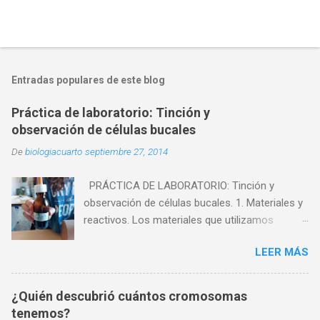
Entradas populares de este blog
Práctica de laboratorio: Tinción y
observación de células bucales
De
biologiacuarto
septiembre 27, 2014
PRÁCTICA DE LABORATORIO: Tinción y
observación de células bucales. 1. Materiales y
reactivos. Los materiales que utilizamos
fueron: - Microscopio - Cristalizador. - Mechero
LEER MÁS
de alcohol. - Vidrio de reloj. - Pinzas. - Agua. -
Portaobjetos. - Cubreobjetos. - Palillo. Los
reactivos que utilizamos fueron: - Células
¿Quién descubrió cuántos cromosomas
muertas. - Azul de metileno. 2. Experiencia.
tenemos?