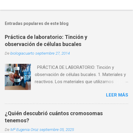
P
u
b
l
Entradas populares de este blog
i
c
Práctica de laboratorio: Tinción y
a
observación de células bucales
r
u
De
biologiacuarto
septiembre 27, 2014
n
c
o
PRÁCTICA DE LABORATORIO: Tinción y
m
observación de células bucales. 1. Materiales y
e
reactivos. Los materiales que utilizamos
n
t
fueron: - Microscopio - Cristalizador. - Mechero
a
LEER MÁS
de alcohol. - Vidrio de reloj. - Pinzas. - Agua. -
r
Portaobjetos. - Cubreobjetos. - Palillo. Los
i
o
reactivos que utilizamos fueron: - Células
¿Quién descubrió cuántos cromosomas
muertas. - Azul de metileno. 2. Experiencia.
tenemos?
Vamos a intentar ver en el microscopio células
De
Mª Eugenia Oroz
septiembre 05, 2025
de la mucosa bucal. A continuación os