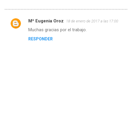
Mª Eugenia Oroz
18 de enero de 2017 a las 17:00
C
Muchas gracias por el trabajo.
o
RESPONDER
m
e
n
t
a
r
i
o
s