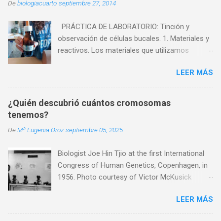
De
biologiacuarto
septiembre 27, 2014
PRÁCTICA DE LABORATORIO: Tinción y
observación de células bucales. 1. Materiales y
reactivos. Los materiales que utilizamos
fueron: - Microscopio - Cristalizador. - Mechero
LEER MÁS
de alcohol. - Vidrio de reloj. - Pinzas. - Agua. -
Portaobjetos. - Cubreobjetos. - Palillo. Los
reactivos que utilizamos fueron: - Células
¿Quién descubrió cuántos cromosomas
muertas. - Azul de metileno. 2. Experiencia.
tenemos?
Vamos a intentar ver en el microscopio células
De
Mª Eugenia Oroz
septiembre 05, 2025
de la mucosa bucal. A continuación os
explicaremos los pasos que seguimos para
Biologist Joe Hin Tjio at the first International
llevar a cabo esta practica: 1. Con el extremo
Congress of Human Genetics, Copenhagen, in
de un palillo vamos a rasparnos suavemente la
1956. Photo courtesy of Victor McKusick
parte interior de nuestro carrillo. 2. Después
¿Cuántos cromosomas tenemos? Tenemos
depositaremos estas células en un
LEER MÁS
46. Y lo sabemos gracias a Joe Hin Tjio. ¿Quién
portaobjetos ya mojado, y lo calentaremos un
fue Joe Hin Tjio? Joe Hin Tjio nació en 1919 en
poco hasta que el agua se evapore. 3.