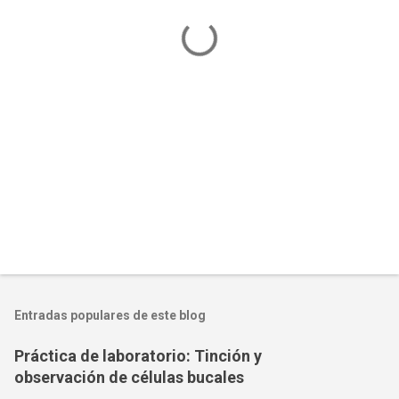
a
r
i
o
s
Entradas populares de este blog
Práctica de laboratorio: Tinción y
observación de células bucales