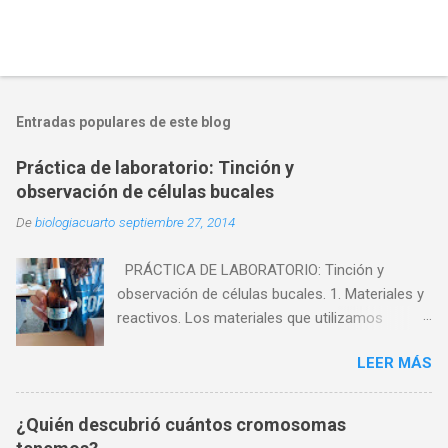
Entradas populares de este blog
Práctica de laboratorio: Tinción y
observación de células bucales
De
biologiacuarto
septiembre 27, 2014
PRÁCTICA DE LABORATORIO: Tinción y
observación de células bucales. 1. Materiales y
reactivos. Los materiales que utilizamos
fueron: - Microscopio - Cristalizador. - Mechero
LEER MÁS
de alcohol. - Vidrio de reloj. - Pinzas. - Agua. -
Portaobjetos. - Cubreobjetos. - Palillo. Los
reactivos que utilizamos fueron: - Células
¿Quién descubrió cuántos cromosomas
muertas. - Azul de metileno. 2. Experiencia.