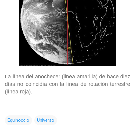
L
a línea del anochecer (linea amarilla)
de hace diez
días no coincid
ía con la líne
a
de rotación ter
restre
(línea roja).
Equinoccio
Universo