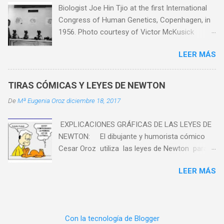
Biologist Joe Hin Tjio at the first International
llevar a cabo esta practica: 1. Con el extremo
Congress of Human Genetics, Copenhagen, in
de un palillo vamos a rasparnos suavemente la
1956. Photo courtesy of Victor McKusick
parte interior de nuestro carrillo. 2. Después
¿Cuántos cromosomas tenemos? Tenemos
depositaremos estas células en un
LEER MÁS
46. Y lo sabemos gracias a Joe Hin Tjio. ¿Quién
portaobjetos ya mojado, y lo calentaremos un
fue Joe Hin Tjio? Joe Hin Tjio nació en 1919 en
poco hasta que el agua se evapore. 3.
la isla de Java. Estudió Agronomía y se
Colocaremos el portaobjetos en un soporte de
TIRAS CÓMICAS Y LEYES DE NEWTON
especializó en patología vegetal y en el cultivo
tinción (cristalizador) y echaremos un par de
De
Mª Eugenia Oroz
diciembre 18, 2017
de la patata. Cuando Japón invadió Java,
gotas de azul de metileno. Seguidamente lo
durante la Segunda Guerra Mundial, se
lavaremos con cuidado hasta que quede
EXPLICACIONES GRÁFICAS DE LAS LEYES DE
interrumpió su carrera científica. Tjio fue
totalmente tra...
NEWTON: El dibujante y humorista cómico
encarcelado y torturado durante tres años. A
Cesar Oroz utiliza las leyes de Newton para
pesar de todo, mantuvo su dignidad y pasó el
explicar la incapacidad de Osasuna de
tiempo allí tejiendo ropa y consolando a sus
LEER MÁS
modificar el estado en que se encuentra. ¡En la
compañeros de prisión. Tras la liberación de
tercera viñeta de la tira cómica lo deja bien
Java en 1945, Tjio viajó en un barco de socorro
claro! ¿Qué se necesita para salir de la inercia?
de la Cruz Roja a Holanda y reanudó su
¡Fuerza! Solamente por acción de una fuerza ,
investigación. Gracias a una beca, estuvo en
Con la tecnología de Blogger
podrá salir de este estado. Sigue leyendo. ¡Que
Dinamarca y Suecia y se especializó en