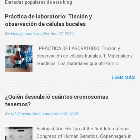
Entradas populares de este blog
Práctica de laboratorio: Tinción y
observación de células bucales
De
biologiacuarto
septiembre 27, 2014
PRÁCTICA DE LABORATORIO: Tinción y
observación de células bucales. 1. Materiales y
reactivos. Los materiales que utilizamos
fueron: - Microscopio - Cristalizador. - Mechero
LEER MÁS
de alcohol. - Vidrio de reloj. - Pinzas. - Agua. -
Portaobjetos. - Cubreobjetos. - Palillo. Los
reactivos que utilizamos fueron: - Células
¿Quién descubrió cuántos cromosomas
muertas. - Azul de metileno. 2. Experiencia.
tenemos?
Vamos a intentar ver en el microscopio células
De
Mª Eugenia Oroz
septiembre 05, 2025
de la mucosa bucal. A continuación os
explicaremos los pasos que seguimos para
Biologist Joe Hin Tjio at the first International
llevar a cabo esta practica: 1. Con el extremo
Congress of Human Genetics, Copenhagen, in
de un palillo vamos a rasparnos suavemente la