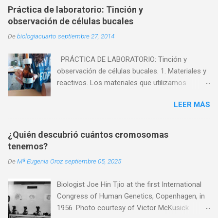
Práctica de laboratorio: Tinción y
observación de células bucales
De
biologiacuarto
septiembre 27, 2014
PRÁCTICA DE LABORATORIO: Tinción y
observación de células bucales. 1. Materiales y
reactivos. Los materiales que utilizamos
fueron: - Microscopio - Cristalizador. - Mechero
LEER MÁS
de alcohol. - Vidrio de reloj. - Pinzas. - Agua. -
Portaobjetos. - Cubreobjetos. - Palillo. Los
reactivos que utilizamos fueron: - Células
¿Quién descubrió cuántos cromosomas
muertas. - Azul de metileno. 2. Experiencia.
tenemos?
Vamos a intentar ver en el microscopio células
De
Mª Eugenia Oroz
septiembre 05, 2025
de la mucosa bucal. A continuación os
explicaremos los pasos que seguimos para
Biologist Joe Hin Tjio at the first International
llevar a cabo esta practica: 1. Con el extremo
Congress of Human Genetics, Copenhagen, in
de un palillo vamos a rasparnos suavemente la
1956. Photo courtesy of Victor McKusick
parte interior de nuestro carrillo. 2. Después