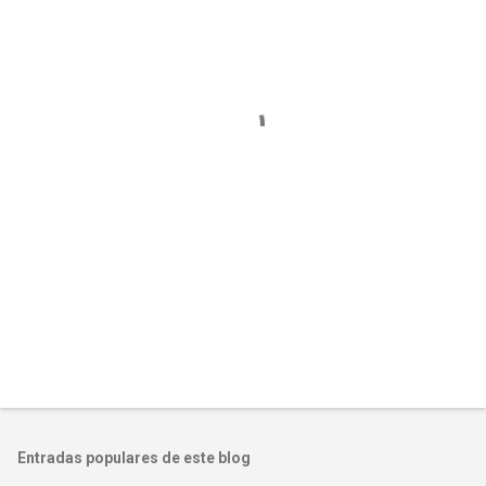
n
t
a
r
i
o
s
Entradas populares de este blog