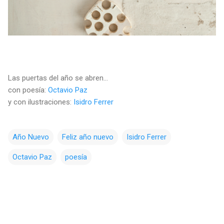
Las puertas del año se abren...
con poesía:
Octavio Paz
y con ilustraciones:
Isidro Ferrer
Año Nuevo
Feliz año nuevo
Isidro Ferrer
Octavio Paz
poesía
C
o
m
e