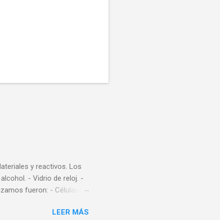
eriales y reactivos. Los
cohol. - Vidrio de reloj. -
ilizamos fueron: - Células
oscopio células de la mucosa
LEER MÁS
cabo esta practica: 1. Con