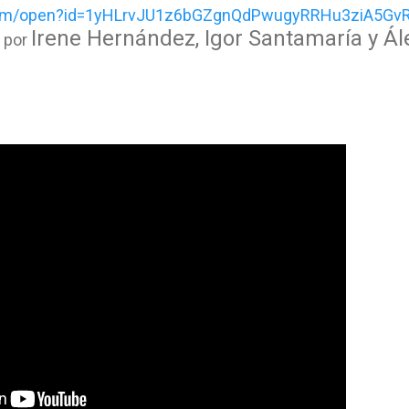
e.com/open?id=1yHLrvJU1z6bGZgnQdPwugyRRHu3ziA5GvR
Irene Hernández,
Igor Santamaría y
Ál
a por