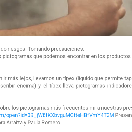
ando riesgos. Tomando precauciones.
pictogramas que podemos encontrar en los productos 
n ir más lejos, llevamos un típex (líquido que permite ta
escribir encima) y el típex lleva pictogramas indicadore
 sobre los pictogramas más frecuentes mira nuestras pr
e.com/open?id=0B_jW8fKXbvguMGtteHBfVmY4T3M
Present
ra Arraiza y Paula Romero.