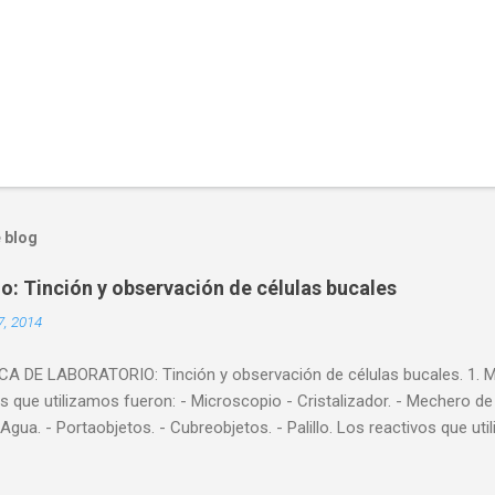
 blog
io: Tinción y observación de células bucales
7, 2014
 DE LABORATORIO: Tinción y observación de células bucales. 1. Mat
s que utilizamos fueron: - Microscopio - Cristalizador. - Mechero de al
 Agua. - Portaobjetos. - Cubreobjetos. - Palillo. Los reactivos que ut
- Azul de metileno. 2. Experiencia. Vamos a intentar ver en el micr
continuación os explicaremos los pasos que seguimos para llevar a 