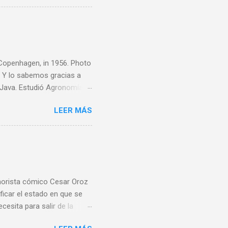
estro carrillo. 2. Después
s un poco hasta que el
ristalizador) y echaremos
o hasta que quede
, Copenhagen, in 1956. Photo
Y lo sabemos gracias a
e Java. Estudió Agronomía y
 invadió Java, durante la
LEER MÁS
elado y torturado durante
do ropa y consolando a sus
arco de socorro de la Cruz
namarca y Suecia y se
s en las plantas. En Suecia,
rista cómico Cesar Oroz
ficar el estado en que se
cesita para salir de la
estado. Sigue leyendo. ¡Que