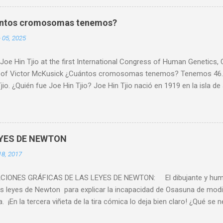
o de un palillo vamos a rasparnos suavemente la parte interior de nu
remos estas células en un portaobjetos ya mojado, y lo calentaremo
ántos cromosomas tenemos?
evapore. 3. Colocaremos el portaobjetos en un soporte de tinción (c
 05, 2025
e gotas de azul de metileno. Seguidamente lo lavaremos con cuidad
 tra...
 Joe Hin Tjio at the first International Congress of Human Genetics
 of Victor McKusick ¿Cuántos cromosomas tenemos? Tenemos 46. 
jio. ¿Quién fue Joe Hin Tjio? Joe Hin Tjio nació en 1919 en la isla d
alizó en patología vegetal y en el cultivo de la patata. Cuando Japón
uerra Mundial, se interrumpió su carrera científica. Tjio fue encarc
. A pesar de todo, mantuvo su dignidad y pasó el tiempo allí tejien
s de prisión. Tras la liberación de Java en 1945, Tjio viajó en un b
EYES DE NEWTON
landa y reanudó su investigación. Gracias a una beca, estuvo en Di
18, 2017
zó en citogenética vegetal, es decir, en el estudio de los cromosoma
ó con el agrónomo español Enrique Sánchez-Monge, que le reco...
CIONES GRÁFICAS DE LAS LEYES DE NEWTON: El dibujante y humo
as leyes de Newton para explicar la incapacidad de Osasuna de modi
. ¡En la tercera viñeta de la tira cómica lo deja bien claro! ¿Qué se ne
¡Fuerza! Solamente por acción de una fuerza , podrá salir de este 