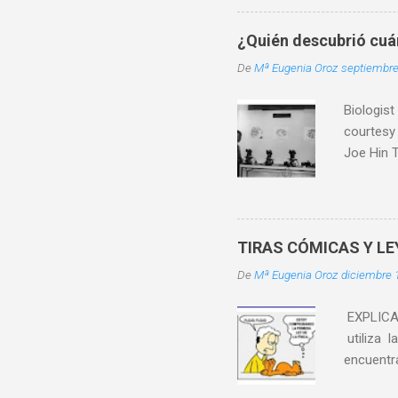
el extrem
deposita
¿Quién descubrió cu
agua se 
De
Mª Eugenia Oroz
septiembre
un par d
totalmente
Biologist
courtesy
Joe Hin T
se especi
Segunda G
tres años
compañero
TIRAS CÓMICAS Y L
Roja a Ho
De
Mª Eugenia Oroz
diciembre 
especiali
coincidi
EXPLICA
utiliza l
encuentra
inercia? 