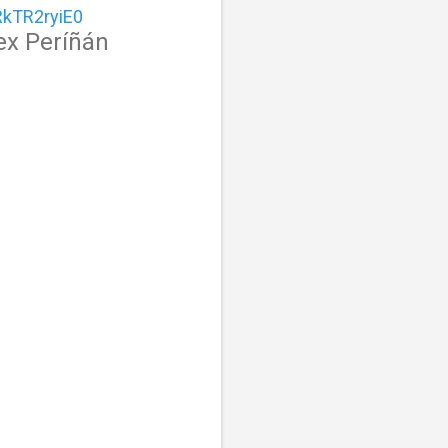
kTR2ryiE0
ex Períñán